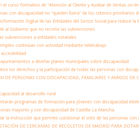
 curso formativo de “Atención al Cliente y Auxiliar de Ventas on-lin
as con discapacidad no “queden fuera” de los criterios prioritarios 
ormación Digital de las Entidades del Sector Social para reducir la b
 al Gobierno que no recorte las subvenciones
as subvenciones a entidades estatales
mpleo continúan con actividad mediante teletrabajo
accesibilidad
 ayuntamientos a diseñar planes municipales sobre discapacidad
ce los derechos y la participación de todas las personas con discap
ÓN DE PERSONAS CON DISCAPACIDAD, FAMILIARES Y AMIGOS DE 
scapacidad al desarrollo rural
ertarán programas de formación para jóvenes con discapacidad intel
rsonas mayores y con discapacidad de Castilla-La Mancha
ar la instrucción que permite cuestionar el voto de las personas con
ESTACIÓN DE CERCANÍAS DE RECOLETOS DE MADRID PARA DOTAR