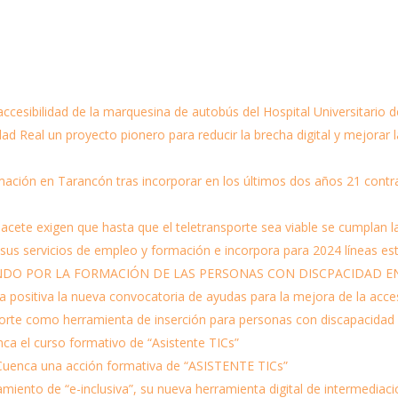
cesibilidad de la marquesina de autobús del Hospital Universitario 
ad Real un proyecto pionero para reducir la brecha digital y mejorar 
ormación en Tarancón tras incorporar en los últimos dos años 21 cont
cete exigen que hasta que el teletransporte sea viable se cumplan la
 servicios de empleo y formación e incorpora para 2024 líneas estr
NDO POR LA FORMACIÓN DE LAS PERSONAS CON DISCPACIDAD E
itiva la nueva convocatoria de ayudas para la mejora de la accesib
rte como herramienta de inserción para personas con discapacidad
 el curso formativo de “Asistente TICs”
uenca una acción formativa de “ASISTENTE TICs”
nto de “e-inclusiva”, su nueva herramienta digital de intermediaci