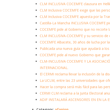
CLM INCLUSIVA COCEMFE clausura en Hellín el
CLM Inclusiva COCEMFE exige que las person
CLM Inclusiva COCEMFE apuesta por la Transf
Castilla-La Mancha INCLUSIVA COCEMFE pide
COCEMFE pide al Gobierno que no recorte l
CLM INCLUSIVA-COCEMFE y su servicio de e
COCEMFE Albacete, 30 años de lucha por la 
Publicada una nueva guía que ayudará a los
COCEMFE pide al nuevo Gobierno que garanti
CLM-INCLUSIVA COCEMFE Y LA ASOCIACI
INTERNACIONAL.
El CERMI reclama llevar la inclusión de la di
La UCLM, entre las 23 universidades que of
Hacer la compra será más fácil para las pe
CERMI CLM reclama a la Junta Electoral anul
ADIF INSTALARÁ ASCENSORES EN EN LA 
Category:
afanion