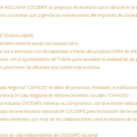
M INCLUSIVA COCEMFE su proyecto de inserción socio-laboral en el con
o a tramitar con urgencia las subvenciones del Impuesto de Socied
MFE GUADALAJARA
amblea General anual con nuevos retos
 a once personas con discapacidad a través del proyecto CREA de A
ne con el ayuntamiento de Toledo para visualizar la realidad de las 
 para hacer de Albacete una ciudad más inclusiva
ala Regional “CAPACES” la labor de personas, entidades e institucio
rará la III Gala Regional de Reconocimientos Sociales “CAPACES”
a Inclusiva COCEMFE refuerza su compromiso con la inclusión labora
ipa en una iniciativa nacional de COCEMFE para la inclusión de las 
s resilientes con más de 60 colaboraciones para la inclusión de la
abajo de vida independiente de COCEMFE nacional