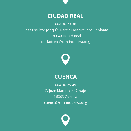
CIUDAD REAL
664 36 23 30
Plaza Escultor Joaquín García Donaire, nº2, 3ª planta
13004 Ciudad Real
ciudadreal@clm-inclusiva.org

CUENCA
664 36 25 49
C/ Juan Martino, nº 2 bajo
16003 Cuenca
cuenca@clm-inclusiva.org
