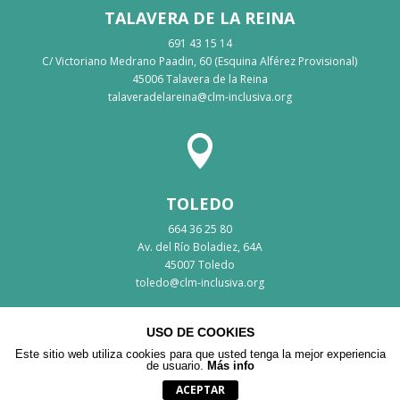
TALAVERA DE LA REINA
691 43 15 14
C/ Victoriano Medrano Paadin, 60 (Esquina Alférez Provisional)
45006 Talavera de la Reina
talaveradelareina@clm-inclusiva.org

TOLEDO
664 36 25 80
Av. del Río Boladiez, 64A
45007 Toledo
toledo@clm-inclusiva.org
USO DE COOKIES
Este sitio web utiliza cookies para que usted tenga la mejor experiencia
de usuario.
Más info
© Copyright Clm-inclusiva |
Mapa Web
|
Aviso Legal
|
Política
de privacidad
|
Política de cookies
| Web accesible
ACEPTAR