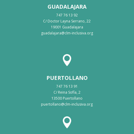
GUADALAJARA
747 76 13 92
C/ Doctor Layna Serrano, 22
19001 Guadalajara
guadalajara@clm-inclusiva.org

PUERTOLLANO
747 76 13 91
C/ Reina Sofía, 2
13500 Puertollano
puertollano@clm-inclusiva.org
