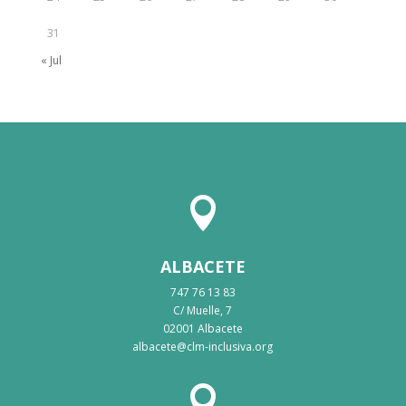
31
« Jul

ALBACETE
747 76 13 83
C/ Muelle, 7
02001 Albacete
albacete@clm-inclusiva.org
