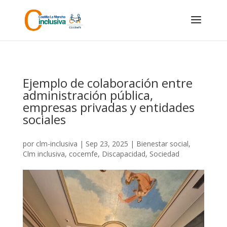
Skip
to
content
Ejemplo de colaboración entre
administración pública,
empresas privadas y entidades
sociales
por
clm-inclusiva
|
Sep 23, 2025
|
Bienestar social
,
Clm inclusiva
,
cocemfe
,
Discapacidad
,
Sociedad