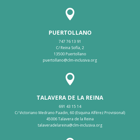

PUERTOLLANO
747 76 13 91
C/ Reina Sofía, 2
13500 Puertollano
puertollano@clm-inclusiva.org

TALAVERA DE LA REINA
691 43 15 14
C/ Victoriano Medrano Paadin, 60 (Esquina Alférez Provisional)
45006 Talavera de la Reina
talaveradelareina@clm-inclusiva.org