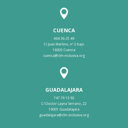

CUENCA
664 36 25 49
C/ Juan Martino, nº 2 bajo
16003 Cuenca
cuenca@clm-inclusiva.org

GUADALAJARA
747 76 13 92
C/ Doctor Layna Serrano, 22
19001 Guadalajara
guadalajara@clm-inclusiva.org