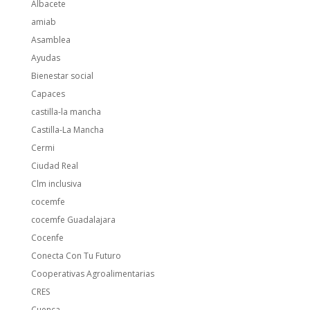
Albacete
amiab
Asamblea
Ayudas
Bienestar social
Capaces
castilla-la mancha
Castilla-La Mancha
Cermi
Ciudad Real
Clm inclusiva
cocemfe
cocemfe Guadalajara
Cocenfe
Conecta Con Tu Futuro
Cooperativas Agroalimentarias
CRES
Cuenca