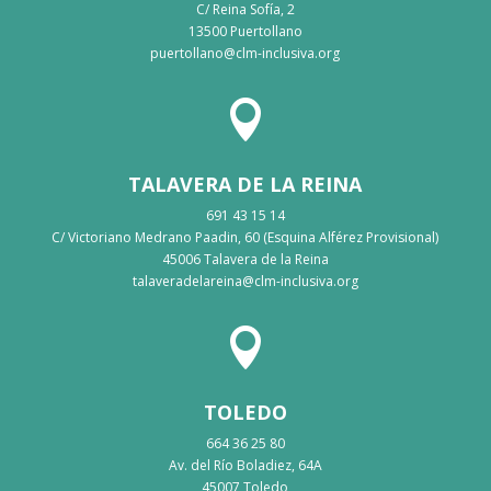
C/ Reina Sofía, 2
13500 Puertollano
puertollano@clm-inclusiva.org

TALAVERA DE LA REINA
691 43 15 14
C/ Victoriano Medrano Paadin, 60 (Esquina Alférez Provisional)
45006 Talavera de la Reina
talaveradelareina@clm-inclusiva.org

TOLEDO
664 36 25 80
Av. del Río Boladiez, 64A
45007 Toledo