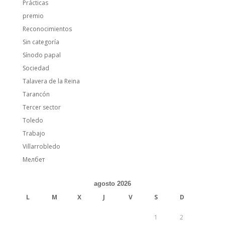
Prácticas
premio
Reconocimientos
Sin categoría
Sínodo papal
Sociedad
Talavera de la Reina
Tarancón
Tercer sector
Toledo
Trabajo
Villarrobledo
Мелбет
agosto 2026
L
M
X
J
V
S
D
1
2