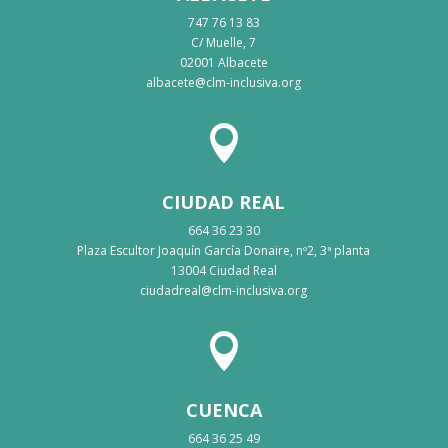
747 76 13 83
C/ Muelle, 7
02001 Albacete
albacete@clm-inclusiva.org

CIUDAD REAL
664 36 23 30
Plaza Escultor Joaquín García Donaire, nº2, 3ª planta
13004 Ciudad Real
ciudadreal@clm-inclusiva.org

CUENCA
664 36 25 49