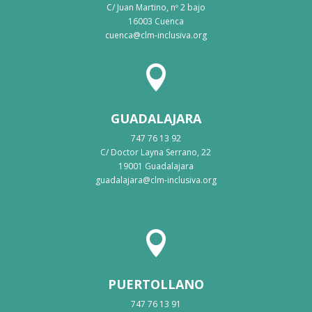
C/ Juan Martino, nº 2 bajo
16003 Cuenca
cuenca@clm-inclusiva.org

GUADALAJARA
747 76 13 92
C/ Doctor Layna Serrano, 22
19001 Guadalajara
guadalajara@clm-inclusiva.org

PUERTOLLANO
747 76 13 91