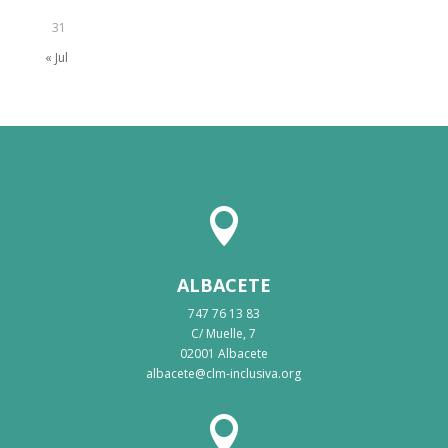
31
« Jul

ALBACETE
747 76 13 83
C/ Muelle, 7
02001 Albacete
albacete@clm-inclusiva.org
