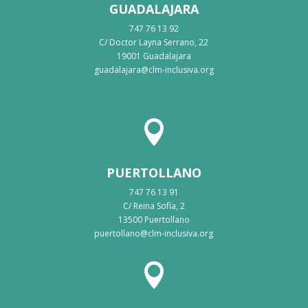
GUADALAJARA
747 76 13 92
C/ Doctor Layna Serrano, 22
19001 Guadalajara
guadalajara@clm-inclusiva.org

PUERTOLLANO
747 76 13 91
C/ Reina Sofía, 2
13500 Puertollano
puertollano@clm-inclusiva.org
