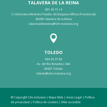
TALAVERA DE LA REINA
691 43 15 14
C/ Victoriano Medrano Paadin, 60 (Esquina Alférez Provisional)
45006 Talavera de la Reina
talaveradelareina@clm-inclusiva.org

TOLEDO
664 36 25 80
Av. del Río Boladiez, 64A
45007 Toledo
toledo@clm-inclusiva.org
© Copyright Clm-inclusiva |
Mapa Web
|
Aviso Legal
|
Política
de privacidad
|
Política de cookies
| Web accesible