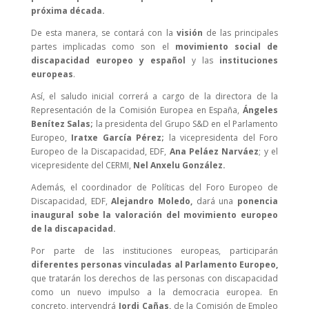
próxima década.
De esta manera, se contará con la
visión
de las principales
partes implicadas como son el
movimiento social de
discapacidad europeo y español
y las
instituciones
europeas
.
Así, el saludo inicial correrá a cargo de la directora de la
Representación de la Comisión Europea en España,
Ángeles
Benítez Salas;
la presidenta del Grupo S&D en el Parlamento
Europeo,
Iratxe García Pérez;
la vicepresidenta del Foro
Europeo de la Discapacidad, EDF,
Ana Peláez Narváez
; y el
vicepresidente del CERMI,
Nel Anxelu González.
Además, el coordinador de Políticas del Foro Europeo de
Discapacidad, EDF,
Alejandro Moledo,
dará una
ponencia
inaugural sobe la valoración del movimiento europeo
de la discapacidad.
Por parte de las instituciones europeas, participarán
diferentes personas vinculadas al Parlamento Europeo,
que tratarán los derechos de las personas con discapacidad
como un nuevo impulso a la democracia europea. En
concreto, intervendrá
Jordi Cañas,
de la Comisión de Empleo