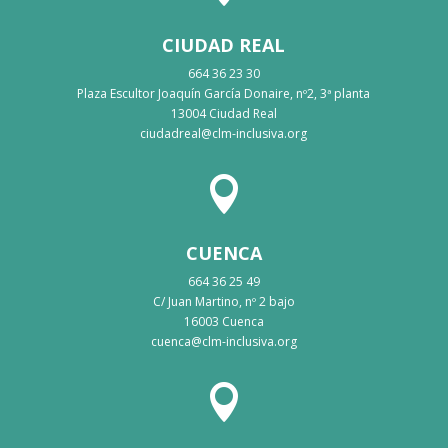
CIUDAD REAL
664 36 23 30
Plaza Escultor Joaquín García Donaire, nº2, 3ª planta
13004 Ciudad Real
ciudadreal@clm-inclusiva.org

CUENCA
664 36 25 49
C/ Juan Martino, nº 2 bajo
16003 Cuenca
cuenca@clm-inclusiva.org
