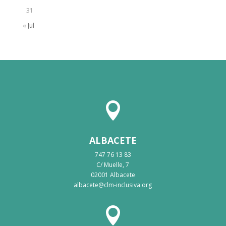
31
« Jul

ALBACETE
747 76 13 83
C/ Muelle, 7
02001 Albacete
albacete@clm-inclusiva.org
