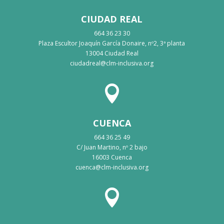
CIUDAD REAL
664 36 23 30
Plaza Escultor Joaquín García Donaire, nº2, 3ª planta
13004 Ciudad Real
ciudadreal@clm-inclusiva.org

CUENCA
664 36 25 49
C/ Juan Martino, nº 2 bajo
16003 Cuenca
cuenca@clm-inclusiva.org
