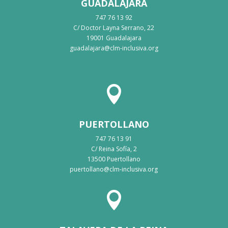
GUADALAJARA
747 76 13 92
C/ Doctor Layna Serrano, 22
19001 Guadalajara
guadalajara@clm-inclusiva.org

PUERTOLLANO
747 76 13 91
C/ Reina Sofía, 2
13500 Puertollano
puertollano@clm-inclusiva.org
