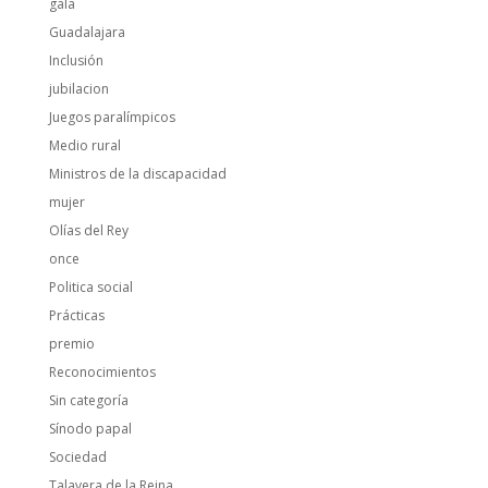
gala
Guadalajara
Inclusión
jubilacion
Juegos paralímpicos
Medio rural
Ministros de la discapacidad
mujer
Olías del Rey
once
Politica social
Prácticas
premio
Reconocimientos
Sin categoría
Sínodo papal
Sociedad
Talavera de la Reina