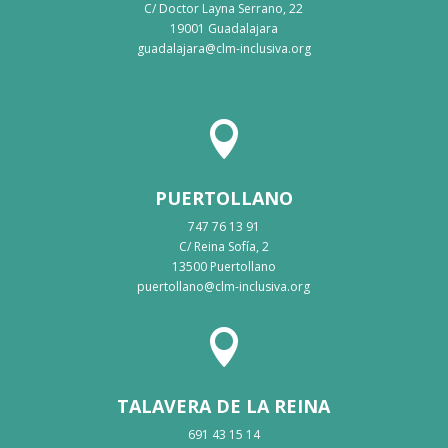
C/ Doctor Layna Serrano, 22
19001 Guadalajara
guadalajara@clm-inclusiva.org

PUERTOLLANO
747 76 13 91
C/ Reina Sofía, 2
13500 Puertollano
puertollano@clm-inclusiva.org

TALAVERA DE LA REINA
691 43 15 14