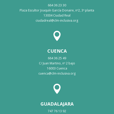
664 36 23 30
Plaza Escultor Joaquín García Donaire, nº2, 3ª planta
13004 Ciudad Real
ciudadreal@clm-inclusiva.org

CUENCA
664 36 25 49
C/ Juan Martino, nº 2 bajo
16003 Cuenca
cuenca@clm-inclusiva.org

GUADALAJARA
747 76 13 92