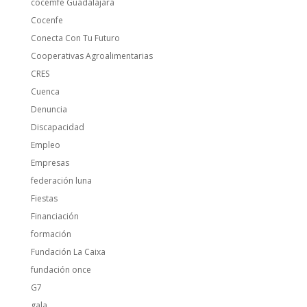
cocemfe Guadalajara
Cocenfe
Conecta Con Tu Futuro
Cooperativas Agroalimentarias
CRES
Cuenca
Denuncia
Discapacidad
Empleo
Empresas
federación luna
Fiestas
Financiación
formación
Fundación La Caixa
fundación once
G7
gala