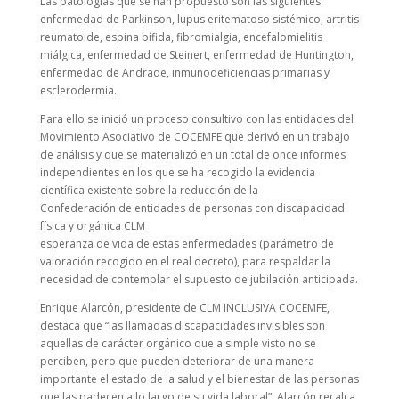
Las patologías que se han propuesto son las siguientes:
enfermedad de Parkinson, lupus eritematoso sistémico, artritis
reumatoide, espina bífida, fibromialgia, encefalomielitis
miálgica, enfermedad de Steinert, enfermedad de Huntington,
enfermedad de Andrade, inmunodeficiencias primarias y
esclerodermia.
Para ello se inició un proceso consultivo con las entidades del
Movimiento Asociativo de COCEMFE que derivó en un trabajo
de análisis y que se materializó en un total de once informes
independientes en los que se ha recogido la evidencia
científica existente sobre la reducción de la
Confederación de entidades de personas con discapacidad
física y orgánica CLM
esperanza de vida de estas enfermedades (parámetro de
valoración recogido en el real decreto), para respaldar la
necesidad de contemplar el supuesto de jubilación anticipada.
Enrique Alarcón, presidente de CLM INCLUSIVA COCEMFE,
destaca que “las llamadas discapacidades invisibles son
aquellas de carácter orgánico que a simple visto no se
perciben, pero que pueden deteriorar de una manera
importante el estado de la salud y el bienestar de las personas
que las padecen a lo largo de su vida laboral”. Alarcón recalca