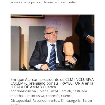
jubilación anticipada en determinados supuestos.
Enrique Alarcón, presidente de CLM INCLUSIVA
COCEMFE premiado por su TRAYECTORIA en la
II GALA DE AMIAB Cuenca
por
clm-inclusiva
|
Mar 1, 2024
|
amiab
,
castilla-la
mancha
,
Clm inclusiva
,
cocemfe
,
Cuenca
,
Discapacidad
,
Reconocimientos
,
Sin categoría
,
Tercer