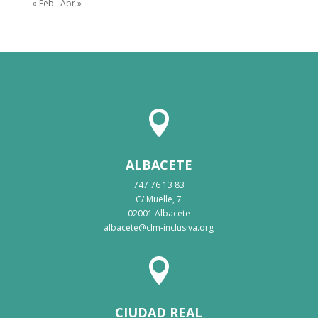
« Feb
Abr »

ALBACETE
747 76 13 83
C/ Muelle, 7
02001 Albacete
albacete@clm-inclusiva.org

CIUDAD REAL