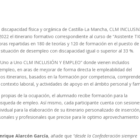
discapacidad física y orgánica de Castilla-La Mancha, CLM INCLUSI
2 el itinerario formativo correspondiente al curso de “Asistente TI
oras repartidas en 180 de teorías y 120 de formación en el puesto de
situación de desempleo con discapacidad igual o superior al 33 %.
o “Uno a Uno CLM INCLUSIÓN Y EMPLEO” donde vienen incluidos
l empleo, en aras de mejorar de forma directa le empleabilidad del
Estos itinerarios, basados en la formación por competencia, comprend
contexto laboral, y actividades de apoyo en el ámbito personal y fami
propias de la ocupación, el alumnado recibe formación para la
 búsqueda de empleo. Así mismo, cada participante cuenta con sesione
ividual para la elaboración de su itinerario personalizado de inserción
rsonales y profesionales que precise para le optimo aprovechamiento
nrique Alarcón García
, añade que
“
desde la Confederación siempre