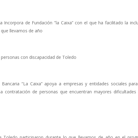
 Incorpora de Fundación ”la Caixa” con el que ha facilitado la incl
o que llevamos de año
0 personas con discapacidad de Toledo
n Bancaria “La Caixa” apoya a empresas y entidades sociales par
 la contratación de personas que encuentran mayores dificultades
e Toledo participaron durante lo que llevamos de año en el pro