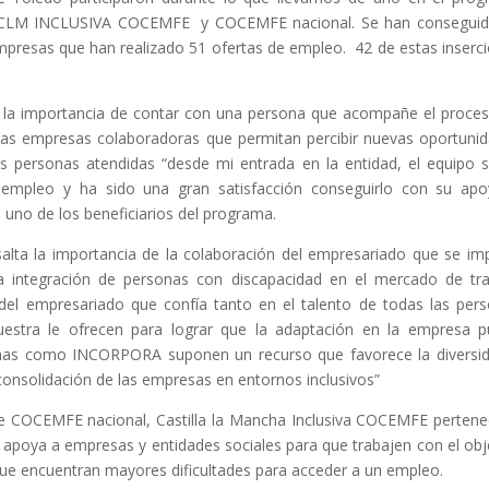
 de CLM INCLUSIVA COCEMFE y COCEMFE nacional. Se han consegui
empresas que han realizado 51 ofertas de empleo. 42 de estas inserc
n la importancia de contar con una persona que acompañe el proce
 las empresas colaboradoras que permitan percibir nuevas oportuni
 personas atendidas “desde mi entrada en la entidad, el equipo 
empleo y ha sido una gran satisfacción conseguirlo con su ap
uno de los beneficiarios del programa.
ta la importancia de la colaboración del empresariado que se im
La integración de personas con discapacidad en el mercado de tr
n del empresariado que confía tanto en el talento de todas las per
stra le ofrecen para lograr que la adaptación en la empresa 
ramas como INCORPORA suponen un recurso que favorece la diversi
consolidación de las empresas en entornos inclusivos”
e COCEMFE nacional, Castilla la Mancha Inclusiva COCEMFE pertene
l apoya a empresas y entidades sociales para que trabajen con el obj
que encuentran mayores dificultades para acceder a un empleo.