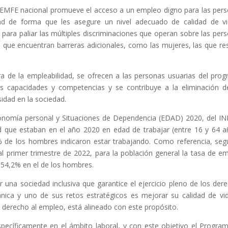
CEMFE nacional promueve el acceso a un empleo digno para las per
idad de forma que les asegure un nivel adecuado de calidad de v
e para paliar las múltiples discriminaciones que operan sobre las per
 que encuentran barreras adicionales, como las mujeres, las que re
ra de la empleabilidad, se ofrecen a las personas usuarias del pro
s capacidades y competencias y se contribuye a la eliminación d
sidad en la sociedad.
onomía personal y Situaciones de Dependencia (EDAD) 2020, del IN
d que estaban en el año 2020 en edad de trabajar (entre 16 y 64 a
 de los hombres indicaron estar trabajando. Como referencia, seg
l primer trimestre de 2022, para la población general la tasa de e
l 54,2% en el de los hombres.
una sociedad inclusiva que garantice el ejercicio pleno de los der
ánica y uno de sus retos estratégicos es mejorar su calidad de vid
 derecho al empleo, está alineado con este propósito.
específicamente en el ámbito laboral, y con este objetivo el Progra