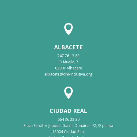

ALBACETE
747 76 13 83
C/ Muelle, 7
02001 Albacete
albacete@clm-inclusiva.org

CIUDAD REAL
664 36 23 30
Plaza Escultor Joaquín García Donaire, nº2, 3ª planta
13004 Ciudad Real