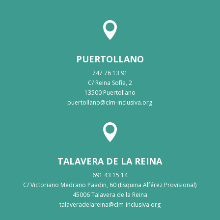

PUERTOLLANO
747 76 13 91
C/ Reina Sofía, 2
13500 Puertollano
puertollano@clm-inclusiva.org

TALAVERA DE LA REINA
691 43 15 14
C/ Victoriano Medrano Paadin, 60 (Esquina Alférez Provisional)
45006 Talavera de la Reina
talaveradelareina@clm-inclusiva.org