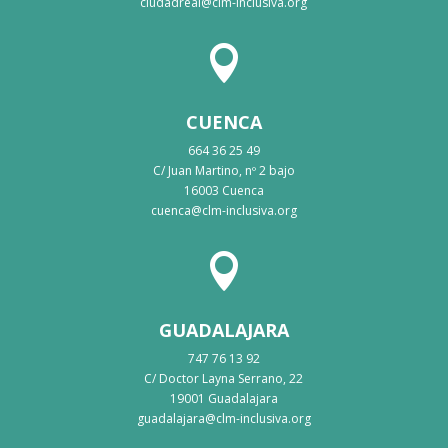
ciudadreal@clm-inclusiva.org

CUENCA
664 36 25 49
C/ Juan Martino, nº 2 bajo
16003 Cuenca
cuenca@clm-inclusiva.org

GUADALAJARA
747 76 13 92
C/ Doctor Layna Serrano, 22
19001 Guadalajara
guadalajara@clm-inclusiva.org