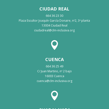
CIUDAD REAL
664 36 23 30
Plaza Escultor Joaquín García Donaire, nº2, 3ª planta
13004 Ciudad Real
ciudadreal@clm-inclusiva.org

CUENCA
664 36 25 49
C/ Juan Martino, nº 2 bajo
16003 Cuenca
cuenca@clm-inclusiva.org
