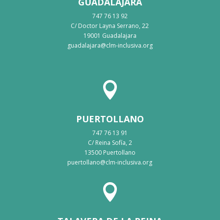
GUADALAJARA
747 76 13 92
C/ Doctor Layna Serrano, 22
19001 Guadalajara
guadalajara@clm-inclusiva.org

PUERTOLLANO
747 76 13 91
C/ Reina Sofía, 2
13500 Puertollano
puertollano@clm-inclusiva.org
