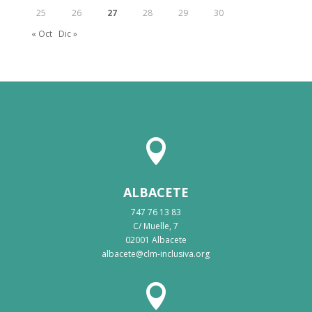
25
26
27
28
29
30
« Oct
Dic »

ALBACETE
747 76 13 83
C/ Muelle, 7
02001 Albacete
albacete@clm-inclusiva.org
